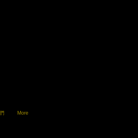
過來人真實的
通過考驗，提
當下，我們將
能另行知會還
!
班智達 合
們
More