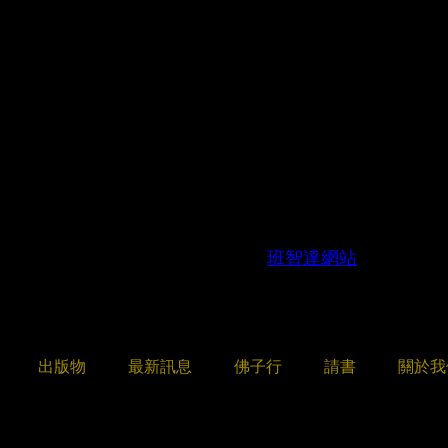
的菩提道上，一篇質樸的文字或是一段
都能咀嚼出佛法的真實妙味，幫助我們
往前走。歡迎大家寫下佛法感動自己的
達電子報，與大家分享！
來稿班智達電子報將進行文章修潤，未
見諒，謝謝
您可寄信至官網信箱或透過
班智達網站
出版物
最新訊息
佛子行
請書
關於我