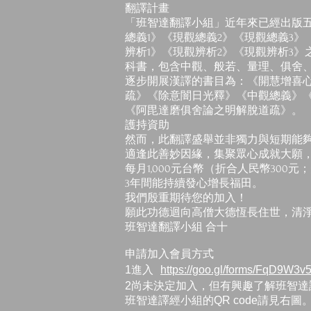
翻譯計畫
「班智達翻譯小組」近年來已經出版
總義1》《現觀總義2》《現觀總義3》
辨析1》《現觀辨析2》《現觀辨析3
科書，包含中觀、般若、量理、俱舍
逐步開展漢譯的書目為：《開慧增喜
疏》《除意闇日光釋》《中觀總義》
《阿毘達磨俱舍論之明解脫道疏》。
護持資助
然而，此翻譯盛舉並非獨力與短期能
適逢此善妙因緣，集聚眾心成就大願，
每月1,000元台幣（折合人民幣300元
3年間能持續發心增長福田。
我們殷重期待您的加入！
願此功德迴向高僧大德恆長住世，清
班智達翻譯小組 合十
申請加入會員方式
1進入
https://goo.gl/forms/FqD9W3
2尚未決定加入，但有興趣了解班智達
班智達譯經小組的QR code請見右圖