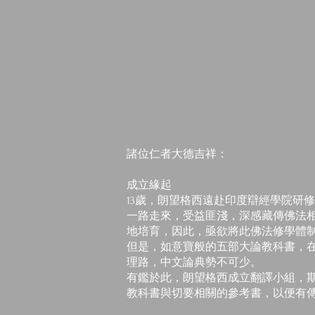
諸位仁者大德吉祥：
成立緣起
13歲，朗望格西遠赴印度辯經學院研
一路走來，受益匪淺，深感藏傳佛法
地培育，因此，亟欲將此佛法修學體
但是，如意寶般的五部大論教科書，
理路，中文論典勢不可少。
有鑑於此，朗望格西成立翻譯小組，
教科書與切要相關的參考書，以便有