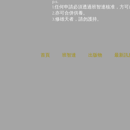
p.s.
1.任何申請必須透過班智達核准，方
2.亦可合併供養。
3.修雄天者，請勿護持。
首頁
班智達
出版物
最新訊