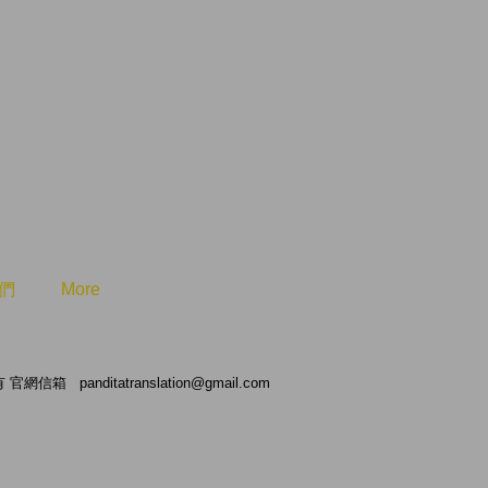
們
More
有 官網信箱
panditatranslation@gmail.com