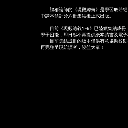
福稱論師的《現觀總義》是學習般若經的
中譯本預計分六冊集結後正式出版。
目前《現觀總義1~5》已陸續集結成冊
學子困擾，即日起不再提供紙本請書及電子
目前集結成冊的版本僅供有意協助校勘者
再完整呈現給讀者，饒益大眾！
班智達翻