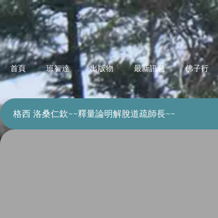
首頁
班智達
出版物
最新訊息
佛子行
格西 洛桑仁欽~~釋量論明解脫道疏師長~~