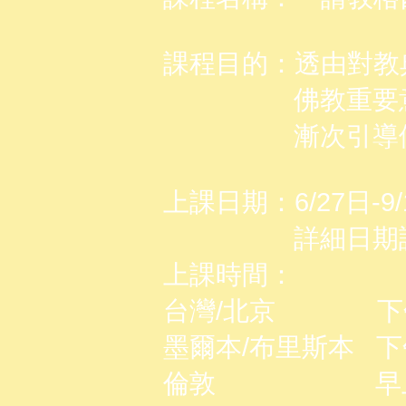
課程目的：透由對教
佛教重要意趣
漸次引導修
上課日期：6/27日-
詳細日期請見
上課時間：
台灣/北京 下午1-2點
墨爾本/布里斯本 下午3-
倫敦 早上5-6點 