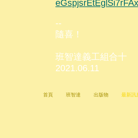
eGspjsrEtEglSi7r
--
隨喜！
班智達義工組合十
2021.06.11
首頁
班智達
出版物
最新訊