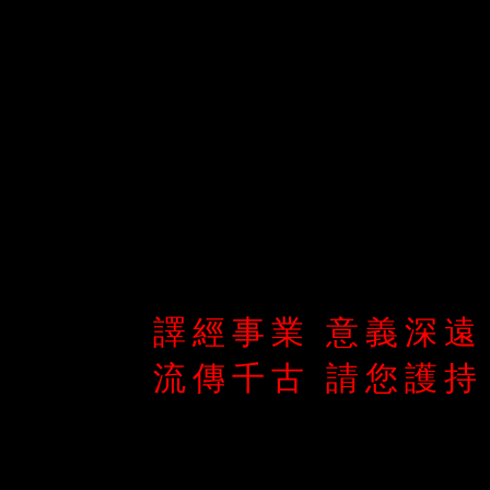
中觀總義預算
每頁800元台幣（含編輯費
審定費、譯稿費）可以「頁
護持或以「章節」護持
譯經事業 意義深遠
流傳千古 請您護持