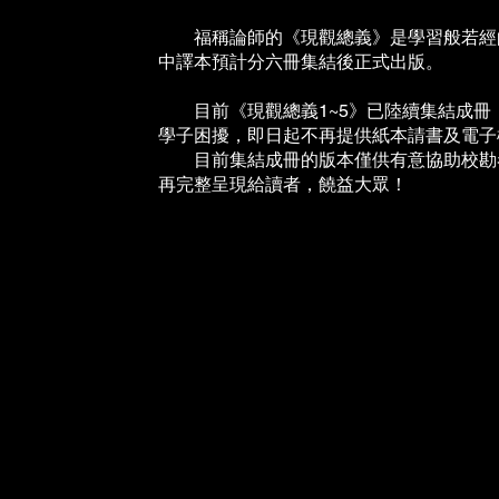
福稱論師的《現觀總義》是學習般若經的
中譯本預計分六冊集結後正式出版。
目前《現觀總義1~5》已陸續集結成冊
學子困擾，即日起不再提供紙本請書及電子
目前集結成冊的版本僅供有意協助校勘者
再完整呈現給讀者，饒益大眾！
班智達翻