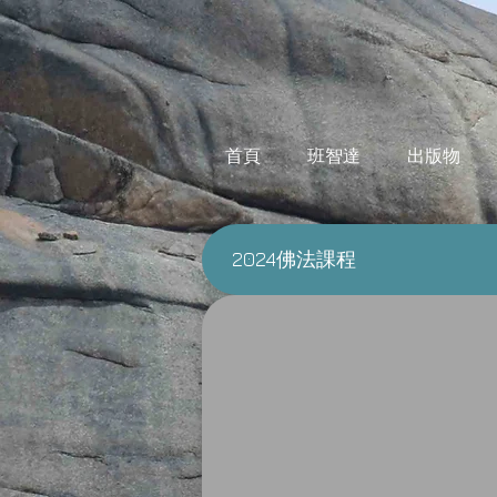
首頁
班智達
出版物
2024佛法課程